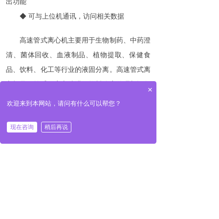
出功能
◆
可与上位机通讯，访问相关数据
高速管式离心机主要用于生物制药、中药澄
清、菌体回收、血液制品、植物提取、保健食
品、饮料、化工等行业的液固分离。高速管式离
心机是目前采用离心法进行物料分离的理想设备
×
之一。特别对一些液固相比重差小、粘度大、固
欢迎来到本网站，请问有什么可以帮您？
体粒径细且含量低、物料腐蚀性强等物料的提
现在咨询
稍后再说
取、浓缩、澄清尤为适用。
技术参数
：
转
转
鼓
转鼓转
鼓
型号
最大离心力
内
速
容
径
积