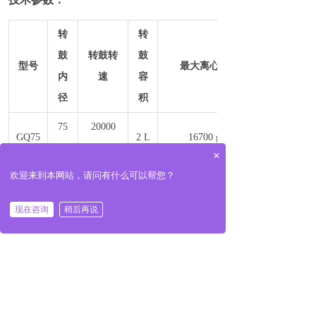
转
转
鼓
转鼓转
鼓
型号
最大离心力
内
速
容
径
积
75
20000
GQ75
2 L
16700 g
mm
r/min
×
欢迎来到本网站，请问有什么可以帮您？
电
最大
机
重
通水
电源
外形尺寸
现在咨询
稍后再说
功
量
能力
率
200
1.5
AC380V
200
660×390×1200
L/h
kw
50Hz
kg