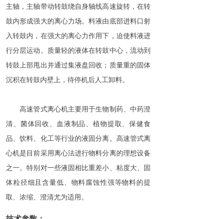
主轴，主轴带动转鼓绕自身轴线高速旋转，在转
鼓内形成强大的离心力场。料液由底部进料口射
入转鼓内，在强大的离心力作用下，迫使料液进
行分层运动。质量轻的液体在转鼓中心，流动到
转鼓上部甩出并通过集液盘回收；质量重的固体
沉积在转鼓内壁上，待停机后人工卸料。
高速管式离心机主要用于生物制药、中药澄
清、菌体回收、血液制品、植物提取、保健食
品、饮料、化工等行业的液固分离。高速管式离
心机是目前采用离心法进行物料分离的理想设备
之一。特别对一些液固相比重差小、粘度大、固
体粒径细且含量低、物料腐蚀性强等物料的提
取、浓缩、澄清尤为适用。
技术参数：